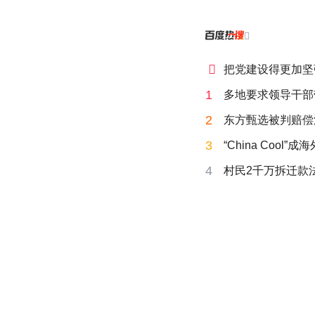


把党建设得更加坚
1
多地要求领导干部
2
东方甄选被判赔偿
3
“China Cool”
4
村民2千万拆迁款法