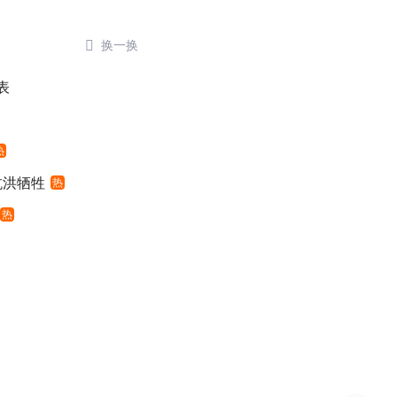

换一换
表
热
抗洪牺牲
热
热