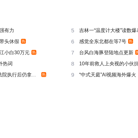
5
强有力
吉林一“温度计大楼”读数爆
6
带头休假
感觉全东北都在等7号
热
热
7
江小白30万元
台风白海豚登陆地点更新
热
8
成海外热词
10年前救人上央视的小伙
9
院执行后仍拿不到
“中式天庭”AI视频海外爆火
热