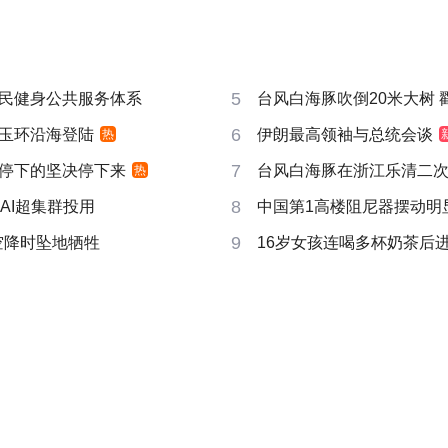
5
民健身公共服务体系
台风白海豚吹倒20米大树 戳破
6
玉环沿海登陆
伊朗最高领袖与总统会谈
热
7
停下的坚决停下来
台风白海豚在浙江乐清二
热
8
AI超集群投用
中国第1高楼阻尼器摆动明
9
空降时坠地牺牲
16岁女孩连喝多杯奶茶后进