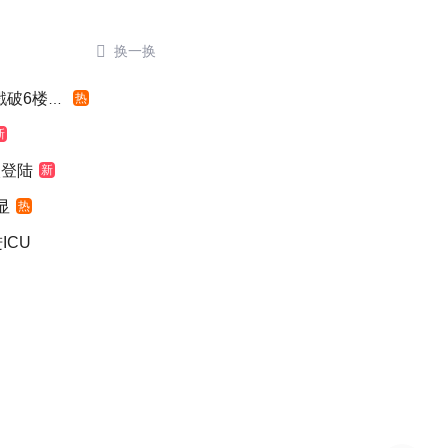

换一换
6楼窗户
热
新
次登陆
新
显
热
ICU