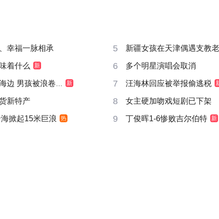
5
、幸福一脉相承
新疆女孩在天津偶遇支教
6
味着什么
多个明星演唱会取消
新
7
边 男孩被浪卷走
汪海林回应被举报偷逃税
新
8
货新特产
女主硬加吻戏短剧已下架
9
沿海掀起15米巨浪
丁俊晖1-6惨败吉尔伯特
热
新