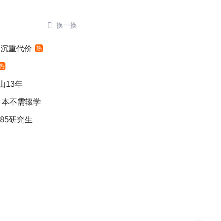

换一换
出沉重代价
热
热
山13年
：本不需辍学
85研究生