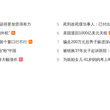
5
设得更加坚强有力
死刑改死缓当事人：已付
6
外机”
美国退回1000亿美元关税
热
7
时”留个窗口行不行
骗走200万元后男子躲进深
热
8
“粉”中国
被错换37年女子起诉医院
9
I即将大幅涨价
为鼓励女儿 41岁妈妈考上9
新