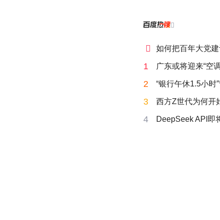


如何把百年大党建
1
广东或将迎来“空调
2
“银行午休1.5小
3
西方Z世代为何开始
4
DeepSeek AP